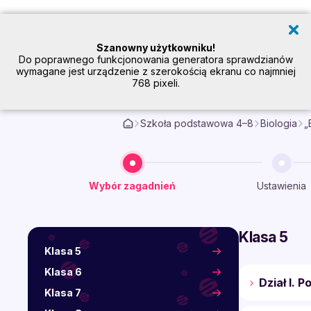
Szanowny użytkowniku!
Do poprawnego funkcjonowania generatora sprawdzianów
wymagane jest urządzenie z szerokością ekranu co najmniej
768 pixeli.
Sprawdziany i kart
Szkoła podstawowa 4–8
Biologia
„
Wybór zagadnień
Ustawienia
Klasa 5
Klasa 5
Klasa 6
Dział I. 
Klasa 7