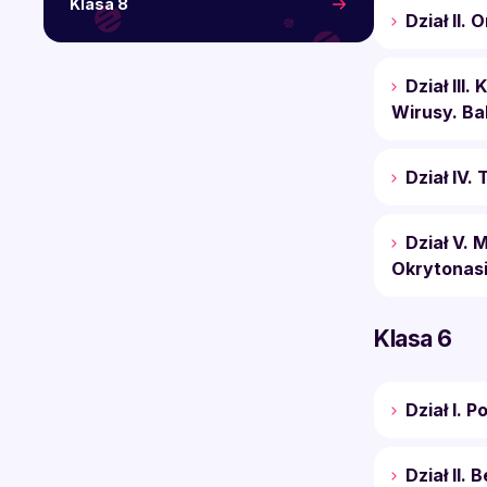
Klasa 8
Dział II.
Dział III.
Wirusy. Bak
Dział IV.
Dział V. 
Okrytonas
Klasa 6
Dział I. 
Dział II.