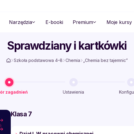
Narzędzia
E-booki
Premium
Moje kursy
Sprawdziany i kartkówki
Szkoła podstawowa 4–8
Chemia
„Chemia bez tajemnic”
ór zagadnień
Ustawienia
Konfigu
Klasa 7
Dział I. W pracowni chemicznej