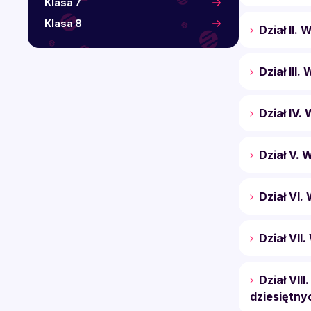
Klasa 7
Klasa 8
Dział II. 
Dział III.
Dział IV
Dział V. 
Dział VI
Dział VII
Dział VII
dziesiętny