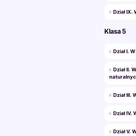
Dział IX.
Klasa 5
Dział I. 
Dział II.
naturalny
Dział III.
Dział IV.
Dział V.