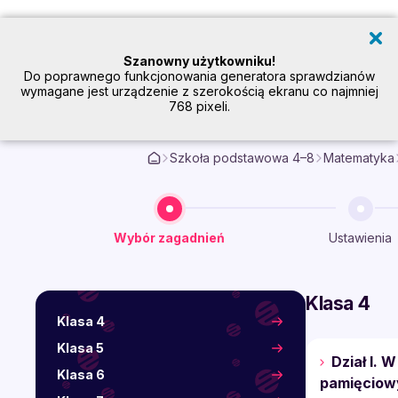
Szanowny użytkowniku!
Do poprawnego funkcjonowania generatora sprawdzianów
wymagane jest urządzenie z szerokością ekranu co najmniej
768 pixeli.
Sprawdziany i kart
Szkoła podstawowa 4–8
Matematyka
Wybór zagadnień
Ustawienia
Klasa 4
Klasa 4
Klasa 5
Dział I. 
Klasa 6
pamięciow