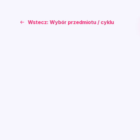
Wstecz: Wybór przedmiotu / cyklu
Wejdź do świata EDU
Platforma edukacyjna ułatwiająca codzienną naukę o
60 000 materiałów edukacyjnych, generator 