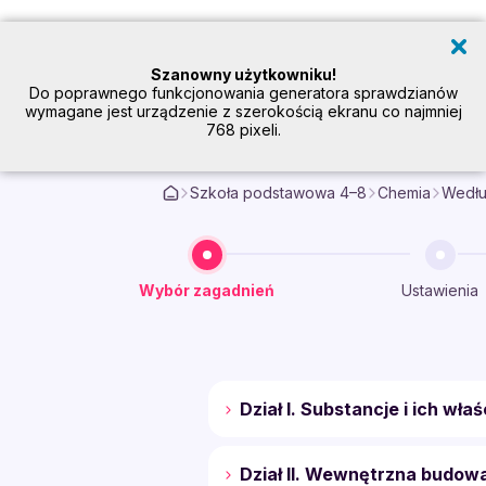
Szanowny użytkowniku!
Do poprawnego funkcjonowania generatora sprawdzianów
wymagane jest urządzenie z szerokością ekranu co najmniej
768 pixeli.
Sprawdziany i kart
Szkoła podstawowa 4–8
Chemia
Wedłu
Wybór zagadnień
Ustawienia
Dział I. Substancje i ich wła
Dział II. Wewnętrzna budowa